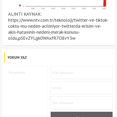
ALINTI KAYNAK:
https://www.ntv.com.tr/teknoloji/twitter-ve-tiktok-
coktu-mu-neden-acilmiyor-twitterda-erisim-ve-
akis-hatasinin-nedeni-merak-konusu-
oldu,pSEvZYLgk0WAxfR7O8vY3w
YORUM YAZ