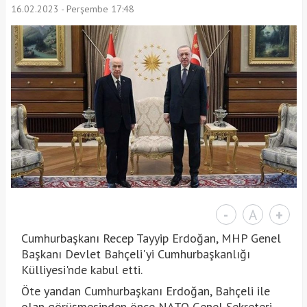
16.02.2023 - Perşembe 17:48
-
A
+
Cumhurbaşkanı Recep Tayyip Erdoğan, MHP Genel
Başkanı Devlet Bahçeli'yi Cumhurbaşkanlığı
Külliyesi'nde kabul etti.
Öte yandan Cumhurbaşkanı Erdoğan, Bahçeli ile
olan görüşmesinden önce NATO Genel Sekreteri