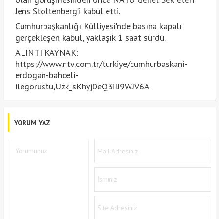
Jens Stoltenberg’i kabul etti.
Cumhurbaşkanlığı Külliyesi'nde basına kapalı
gerçekleşen kabul, yaklaşık 1 saat sürdü.
ALINTI KAYNAK:
https://www.ntv.com.tr/turkiye/cumhurbaskani-
erdogan-bahceli-
ilegorustu,Uzk_sKhyj0eQ3iIJ9WJV6A
YORUM YAZ