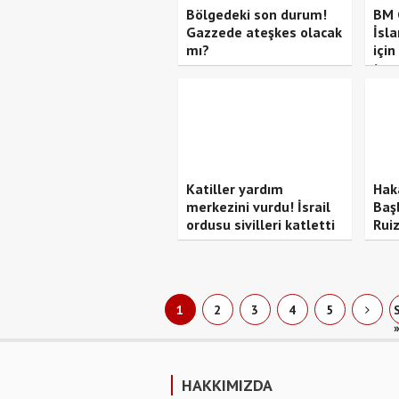
Bölgedeki son durum!
BM 
Gazzede ateşkes olacak
İsl
mı?
için
tasa
Katiller yardım
Hak
merkezini vurdu! İsrail
Baş
ordusu sivilleri katletti
Ruiz
1
2
3
4
5
HAKKIMIZDA