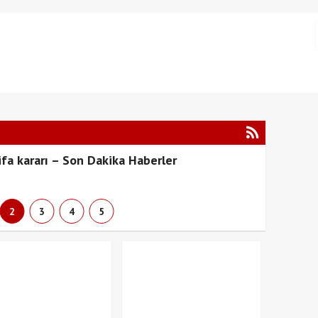
ifa kararı – Son Dakika Haberler
2
3
4
5