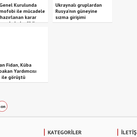
Genel Kurulunda
Ukraynalı gruplardan
amofobi ile mücadele
Rusya'nın güneyine
 hazırlanan karar
sızma girişimi
rısı kabul edildi
an Fidan, Küba
bakan Yardımcısı
 ile görüştü
Son
»
KATEGORİLER
İLETİ