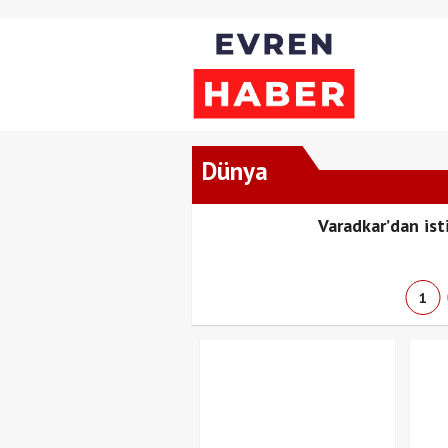
Dünya
kete yol açar
Varadkar’dan ist
1