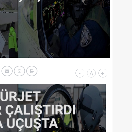
-
A
+