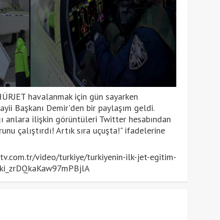
ı HÜRJET havalanmak için gün sayarken
ii Başkanı Demir'den bir paylaşım geldi.
 anlara ilişkin görüntüleri Twitter hesabından
u çalıştırdı! Artık sıra uçuşta!" ifadelerine
com.tr/video/turkiye/turkiyenin-ilk-jet-egitim-
,Epki_zrDQkaKaw97mPBjlA