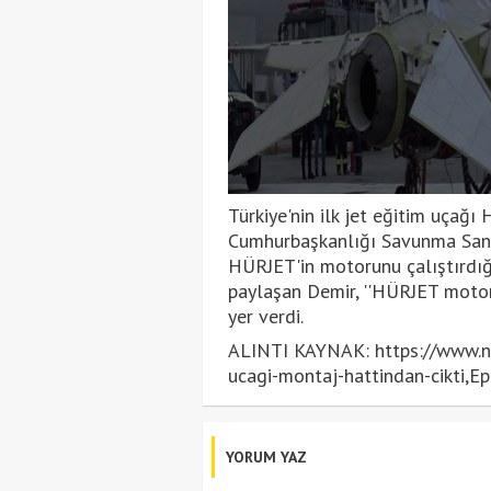
Türkiye'nin ilk jet eğitim uçağ
Cumhurbaşkanlığı Savunma Sanay
HÜRJET'in motorunu çalıştırdığı
paylaşan Demir, ''HÜRJET motorun
yer verdi.
ALINTI KAYNAK: https://www.ntv.
ucagi-montaj-hattindan-cikti
YORUM YAZ