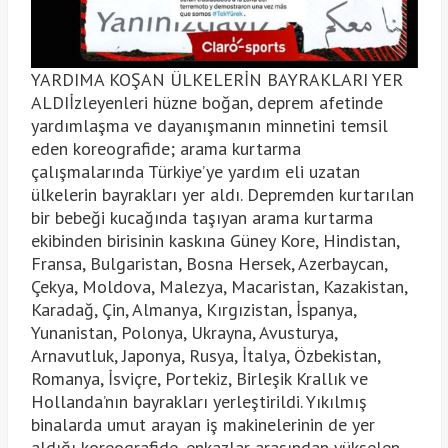
YARDIMA KOŞAN ÜLKELERİN BAYRAKLARI YER
ALDIİzleyenleri hüzne boğan, deprem afetinde
yardımlaşma ve dayanışmanın minnetini temsil
eden koreografide; arama kurtarma
çalışmalarında Türkiye’ye yardım eli uzatan
ülkelerin bayrakları yer aldı. Depremden kurtarılan
bir bebeği kucağında taşıyan arama kurtarma
ekibinden birisinin kaskına Güney Kore, Hindistan,
Fransa, Bulgaristan, Bosna Hersek, Azerbaycan,
Çekya, Moldova, Malezya, Macaristan, Kazakistan,
Karadağ, Çin, Almanya, Kırgızistan, İspanya,
Yunanistan, Polonya, Ukrayna, Avusturya,
Arnavutluk, Japonya, Rusya, İtalya, Özbekistan,
Romanya, İsviçre, Portekiz, Birleşik Krallık ve
Hollanda’nın bayrakları yerleştirildi. Yıkılmış
binalarda umut arayan iş makinelerinin de yer
aldığı koreografide, enkazlar arasından yükselen