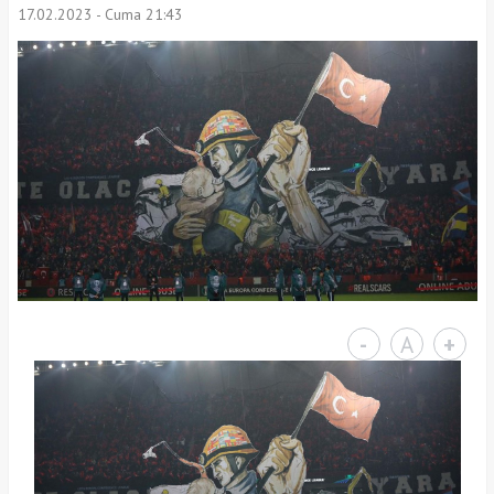
17.02.2023 - Cuma 21:43
-
A
+