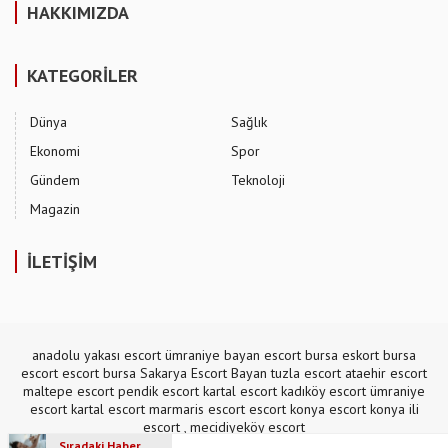
HAKKIMIZDA
KATEGORİLER
Dünya
Sağlık
Ekonomi
Spor
Gündem
Teknoloji
Magazin
İLETİŞİM
anadolu yakası escort
ümraniye bayan escort
bursa eskort
bursa
escort
escort bursa
Sakarya Escort Bayan
tuzla escort
ataehir escort
maltepe escort
pendik escort
kartal escort
kadıköy escort
ümraniye
escort
kartal escort
marmaris escort
escort konya
escort konya
ili
escort
,
mecidiyeköy escort
Sıradaki Haber