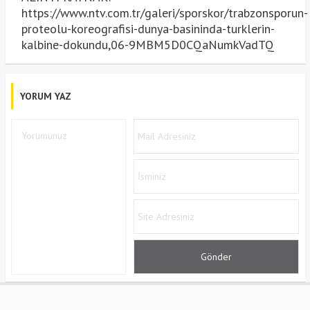
https://www.ntv.com.tr/galeri/sporskor/trabzonsporun-
proteolu-koreografisi-dunya-basininda-turklerin-
kalbine-dokundu,06-9MBM5D0CQaNumkVadTQ
YORUM YAZ