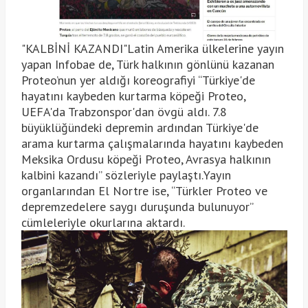
"KALBİNİ KAZANDI"Latin Amerika ülkelerine yayın
yapan Infobae de, Türk halkının gönlünü kazanan
Proteo’nun yer aldığı koreografiyi “Türkiye'de
hayatını kaybeden kurtarma köpeği Proteo,
UEFA'da Trabzonspor'dan övgü aldı. 7.8
büyüklüğündeki depremin ardından Türkiye'de
arama kurtarma çalışmalarında hayatını kaybeden
Meksika Ordusu köpeği Proteo, Avrasya halkının
kalbini kazandı” sözleriyle paylaştı.Yayın
organlarından El Nortre ise, “Türkler Proteo ve
depremzedelere saygı duruşunda bulunuyor”
cümleleriyle okurlarına aktardı.