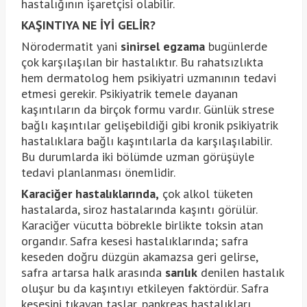
hastalığının işaretçisi olabilir.
KAŞINTIYA NE İYİ GELİR?
Nörodermatit yani
sinirsel egzama
bugünlerde
çok karşılaşılan bir hastalıktır. Bu rahatsızlıkta
hem dermatolog hem psikiyatri uzmanının tedavi
etmesi gerekir. Psikiyatrik temele dayanan
kaşıntıların da birçok formu vardır. Günlük strese
bağlı kaşıntılar gelişebildiği gibi kronik psikiyatrik
hastalıklara bağlı kaşıntılarla da karşılaşılabilir.
Bu durumlarda iki bölümde uzman görüşüyle
tedavi planlanması önemlidir.
Karaciğer hastalıklarında,
çok alkol tüketen
hastalarda, siroz hastalarında kaşıntı görülür.
Karaciğer vücutta böbrekle birlikte toksin atan
organdır. Safra kesesi hastalıklarında; safra
keseden doğru düzgün akamazsa geri gelirse,
safra artarsa halk arasında
sarılık
denilen hastalık
oluşur bu da kaşıntıyı etkileyen faktördür. Safra
kesesini tıkayan taşlar, pankreas hastalıkları,