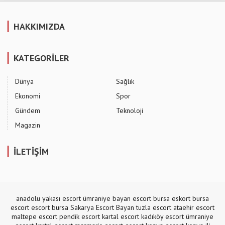
HAKKIMIZDA
KATEGORİLER
Dünya
Sağlık
Ekonomi
Spor
Gündem
Teknoloji
Magazin
İLETİŞİM
anadolu yakası escort
ümraniye bayan escort
bursa eskort
bursa
escort
escort bursa
Sakarya Escort Bayan
tuzla escort
ataehir escort
maltepe escort
pendik escort
kartal escort
kadıköy escort
ümraniye