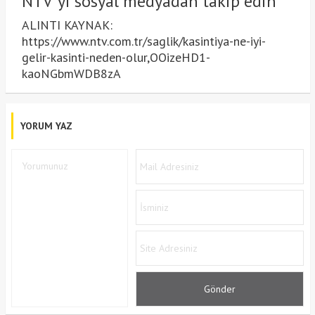
NTV’yi sosyal medyadan takip edin
ALINTI KAYNAK:
https://www.ntv.com.tr/saglik/kasintiya-ne-iyi-
gelir-kasinti-neden-olur,OOizeHD1-
kaoNGbmWDB8zA
YORUM YAZ