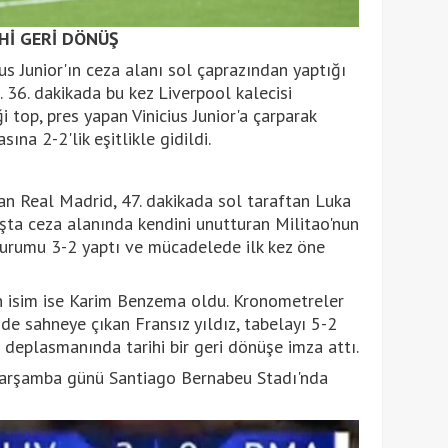
İHİ GERİ DÖNÜŞ
us Junior'ın ceza alanı sol çaprazından yaptığı
. 36. dakikada bu kez Liverpool kalecisi
i top, pres yapan Vinicius Junior'a çarparak
na 2-2'lik eşitlikle gidildi.
yan Real Madrid, 47. dakikada sol taraftan Luka
ışta ceza alanında kendini unutturan Militao'nun
durumu 3-2 yaptı ve mücadelede ilk kez öne
 isim ise Karim Benzema oldu. Kronometreler
nde sahneye çıkan Fransız yıldız, tabelayı 5-2
 deplasmanında tarihi bir geri dönüşe imza attı.
arşamba günü Santiago Bernabeu Stadı'nda