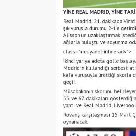
YİNE REAL MADRID, YİNE TAR
Real Madrid, 21. dakikada Vinici
şık vuruşla durumu 2-1'e getirdi
Alisson'un uzaklaştırmak istediğ
ağlarla buluştu ve soyunma odası
class="medyanet-inline-adv">
İkinci yarıya adeta golle başla
Modric'in kullandığı serbest at
kafa vuruşuyla ürettiği skorla 
geçti.
Müsabakanın skorunu belirleyen
55. ve 67. dakikaları gösterdiği
yaptı ve Real Madrid, Liverpool
Rövanş karşılaşması 15 Mart Ç
oynanacak.