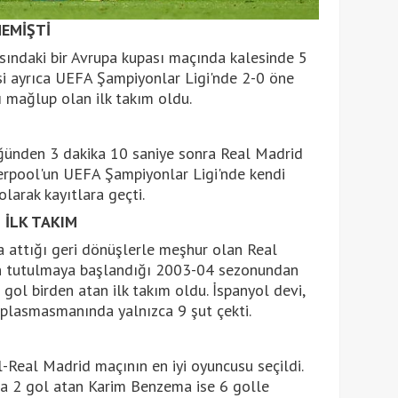
MEMİŞTİ
asındaki bir Avrupa kupası maçında kalesinde 5
si ayrıca UEFA Şampiyonlar Ligi'nde 2-0 öne
ı mağlup olan ilk takım oldu.
ünden 3 dakika 10 saniye sonra Real Madrid
verpool'un UEFA Şampiyonlar Ligi'nde kendi
olarak kayıtlara geçti.
İLK TAKIM
 attığı geri dönüşlerle meşhur olan Real
rin tutulmaya başlandığı 2003-04 sezonundan
 gol birden atan ilk takım oldu. İspanyol devi,
eplasmasmanında yalnızca 9 şut çekti.
l-Real Madrid maçının en iyi oyuncusu seçildi.
ıda 2 gol atan Karim Benzema ise 6 golle