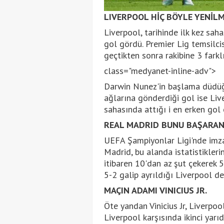
LIVERPOOL HİÇ BÖYLE YENİL
Liverpool, tarihinde ilk kez sah
gol gördü. Premier Lig temsilci
geçtikten sonra rakibine 3 farkl
class="medyanet-inline-adv">
Darwin Nunez'in başlama düdüğ
ağlarına gönderdiği gol ise Li
sahasında attığı i en erken gol 
REAL MADRID BUNU BAŞARAN 
UEFA Şampiyonlar Ligi'nde imza
Madrid, bu alanda istatistikle
itibaren 10'dan az şut çekerek 5
5-2 galip ayrıldığı Liverpool d
MAÇIN ADAMI VINICIUS JR.
Öte yandan Vinicius Jr, Liverpoo
Liverpool karşısında ikinci yar