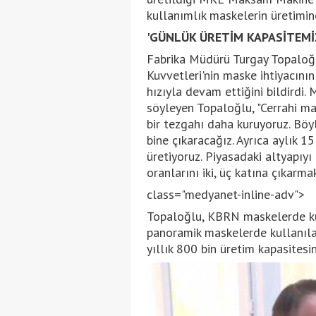
kullanımlık maskelerin üretimine
'GÜNLÜK ÜRETİM KAPASİTEMİZ
Fabrika Müdürü Turgay Topaloğlu
Kuvvetleri'nin maske ihtiyacını
hızıyla devam ettiğini bildirdi. 
söyleyen Topaloğlu, "Cerrahi ma
bir tezgahı daha kuruyoruz. Böy
bine çıkaracağız. Ayrıca aylık 
üretiyoruz. Piyasadaki altyapıy
oranlarını iki, üç katına çıkarm
class="medyanet-inline-adv">
Topaloğlu, KBRN maskelerde ku
panoramik maskelerde kullanılan 
yıllık 800 bin üretim kapasitesin