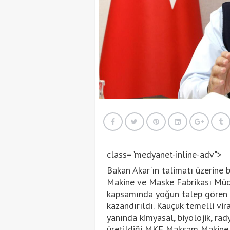
class="medyanet-inline-adv">
Bakan Akar'ın talimatı üzerine
Makine ve Maske Fabrikası Müdü
kapsamında yoğun talep gören m
kazandırıldı. Kauçuk temelli vira
yanında kimyasal, biyolojik, ra
üretildiği MKE Maksam Makine 