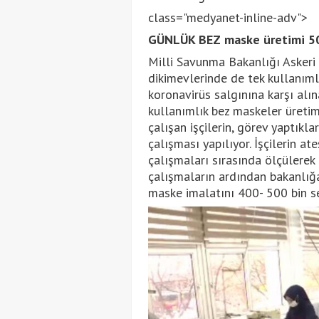
class="medyanet-inline-adv">
GÜNLÜK BEZ maske üretimi 50
Milli Savunma Bakanlığı Askeri
dikimevlerinde de tek kullanıml
koronavirüs salgınına karşı alı
kullanımlık bez maskeler üretim
çalışan işçilerin, görev yaptıkl
çalışması yapılıyor. İşçilerin a
çalışmaları sırasında ölçülerek k
çalışmaların ardından bakanlığa
maske imalatını 400- 500 bin sev