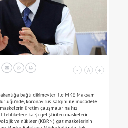
-
A
+
 bakanlığa bağlı dikimevleri ile MKE Maksam
rlüğü'nde, koronavirüs salgını ile mücadele
askelerin üretim çalışmalarına hız
l tehlikelere karşı geliştirilen maskelerin
dyolojik ve nükleer (KBRN) gaz maskelerinin
ve Maske Fabrikası Müdürlüğü'nde, tek