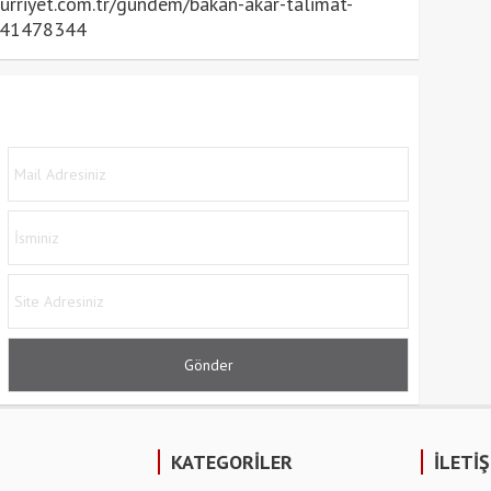
rriyet.com.tr/gundem/bakan-akar-talimat-
i-41478344
KATEGORİLER
İLETİ