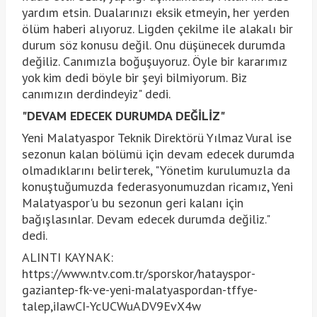
yardım etsin. Dualarınızı eksik etmeyin, her yerden
ölüm haberi alıyoruz. Ligden çekilme ile alakalı bir
durum söz konusu değil. Onu düşünecek durumda
değiliz. Canımızla boğuşuyoruz. Öyle bir kararımız
yok kim dedi böyle bir şeyi bilmiyorum. Biz
canımızın derdindeyiz" dedi.
"DEVAM EDECEK DURUMDA DEĞİLİZ"
Yeni Malatyaspor Teknik Direktörü Yılmaz Vural ise
sezonun kalan bölümü için devam edecek durumda
olmadıklarını belirterek, "Yönetim kurulumuzla da
konuştuğumuzda federasyonumuzdan ricamız, Yeni
Malatyaspor'u bu sezonun geri kalanı için
bağışlasınlar. Devam edecek durumda değiliz."
dedi.
ALINTI KAYNAK:
https://www.ntv.com.tr/sporskor/hatayspor-
gaziantep-fk-ve-yeni-malatyaspordan-tffye-
talep,iIawCI-YcUCWuADV9EvX4w