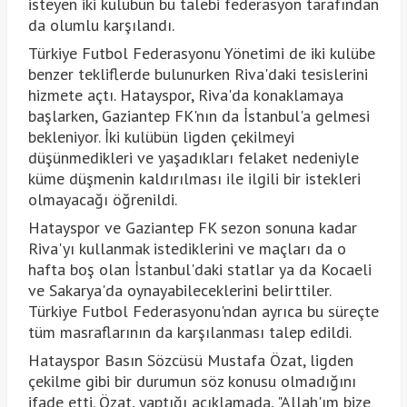
isteyen iki kulübün bu talebi federasyon tarafından
da olumlu karşılandı.
Türkiye Futbol Federasyonu Yönetimi de iki kulübe
benzer tekliflerde bulunurken Riva'daki tesislerini
hizmete açtı. Hatayspor, Riva'da konaklamaya
başlarken, Gaziantep FK'nın da İstanbul'a gelmesi
bekleniyor. İki kulübün ligden çekilmeyi
düşünmedikleri ve yaşadıkları felaket nedeniyle
küme düşmenin kaldırılması ile ilgili bir istekleri
olmayacağı öğrenildi.
Hatayspor ve Gaziantep FK sezon sonuna kadar
Riva'yı kullanmak istediklerini ve maçları da o
hafta boş olan İstanbul'daki statlar ya da Kocaeli
ve Sakarya'da oynayabileceklerini belirttiler.
Türkiye Futbol Federasyonu'ndan ayrıca bu süreçte
tüm masraflarının da karşılanması talep edildi.
Hatayspor Basın Sözcüsü Mustafa Özat, ligden
çekilme gibi bir durumun söz konusu olmadığını
ifade etti. Özat, yaptığı açıklamada, "Allah'ım bize