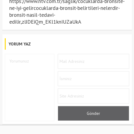
https://www.ntv.com.tr/saglik/cocuklarda-bronsite-
ne-iyi-gelircocuklarda-bronsit-belirtileri-nelerdir-
bronsit-nasil-tedavi-
edilir,zIJDEiQm_EKl1knIUZaUkA
YORUM YAZ