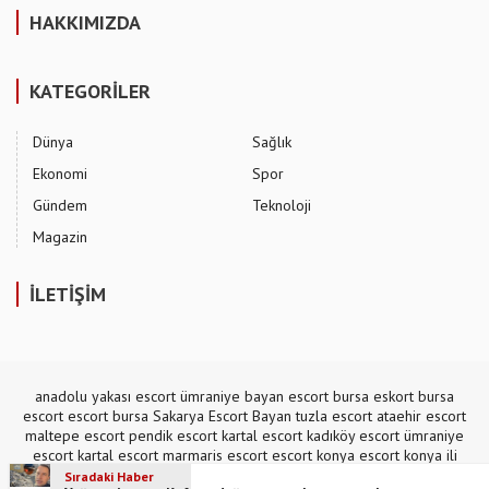
HAKKIMIZDA
KATEGORİLER
Dünya
Sağlık
Ekonomi
Spor
Gündem
Teknoloji
Magazin
İLETİŞİM
anadolu yakası escort
ümraniye bayan escort
bursa eskort
bursa
escort
escort bursa
Sakarya Escort Bayan
tuzla escort
ataehir escort
maltepe escort
pendik escort
kartal escort
kadıköy escort
ümraniye
escort
kartal escort
marmaris escort
escort konya
escort konya
ili
escort
,
mecidiyeköy escort
Sıradaki Haber