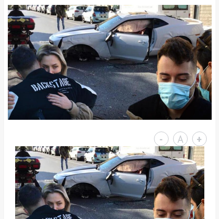
-
A
+