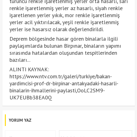
turuncu renkle işaretlenmiş yerler orta hasarlı, sarı
renkle işaretlenmiş yerler az hasarlı, siyah renkle
işaretlenen yerler yıkık, mor renkle işaretlenmiş
yerler acil yıktırılacak, yeşil renkle işaretlenmiş
yerler ise hasarsız olarak değerlendirildi.
Deprem bölgesinde hasar gören binalarla ilgili
paylaşımlarda bulunan Birpınar, binaların yapımı
sırasında hatalardan oluşundan tespitlerinden
bazıları...
ALINTI KAYNAK:
https://www.ntv.com.tr/galeri/turkiye/bakan-
yardimcisi-prof-dr-birpinar-antakyadaki-hasarli-
binalarin-ihmallerini-paylasti,OoLC2SM9-
UK7EUBb38EA0Q
YORUM YAZ