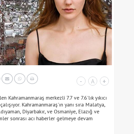
-
A
+
en Kahramanmaraş merkezli 7.7 ve 7.6'lık yıkıcı
çalışıyor. Kahramanmaraş'ın yanı sıra Malatya,
 Adıyaman, Diyarbakır, ve Osmaniye, Elazığ ve
emler sonrası acı haberler gelmeye devam