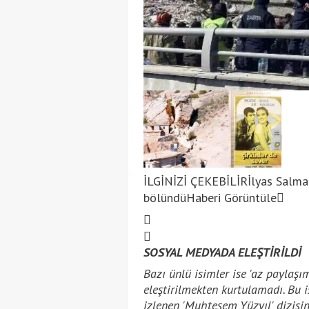
İLGİNİZİ ÇEKEBİLİR
İlyas Salman
bölündü
Haberi Görüntüle
SOSYAL MEDYADA ELEŞTİRİLDİ
Bazı ünlü isimler ise 'az paylaşı
eleştirilmekten kurtulamadı. Bu i
izlenen 'Muhteşem Yüzyıl' dizisi