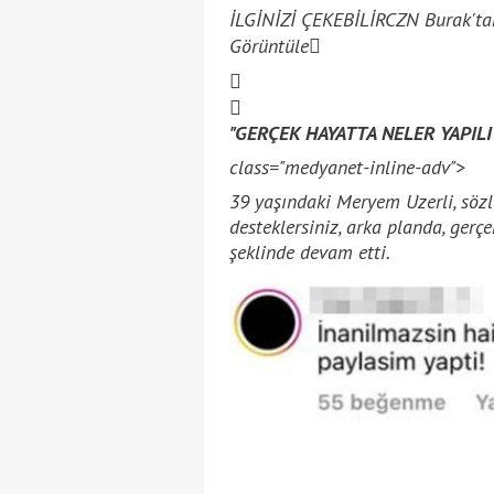
İLGİNİZİ ÇEKEBİLİR
CZN Burak'ta
Görüntüle
"GERÇEK HAYATTA NELER YAPIL
class="medyanet-inline-adv">
39 yaşındaki Meryem Uzerli, söz
desteklersiniz, arka planda, gerçe
şeklinde devam etti.