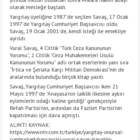
olarak mesleğe başladı.
Yargıtay üyeliğine 1987'de seçilen Savaş, 17 Ocak
1997'de Yargıtay Cumhuriyet Başsavcısı oldu.
Savaş, 19 Ocak 2001'de, kendi isteği ile emekliye
ayrıldı.
Vural Savaş, 4 Ciltlik "Türk Ceza Kanununun
Yorumu", 2 Ciltlik "Ceza Muhakemeleri Usulü
Kanununun Yorumu" adlı ortak eserlerinin yanı sıra
"İrtica ve Şeriata Karşı Militan Demokrasi"nin de
aralarında bulunduğu birçok kitap yazdı.
Savaş, Yargıtay Cumhuriyet Başsavcısı iken 21
Mayıs 1997'de "Anayasa'nın laiklik ilkesine aykırı
eylemlerin odağı haline geldiği" gerekçesiyle
Refah Partisi'nin, ardından da Fazilet Partisi'nin
kapatılması için dava açmıştı.
ALINTI KAYNAK:
https://www.ntv.com.tr/turkiye/yargitay-onursal-
cumhuriyet-bassavcisi-vural-savas-hayatini-