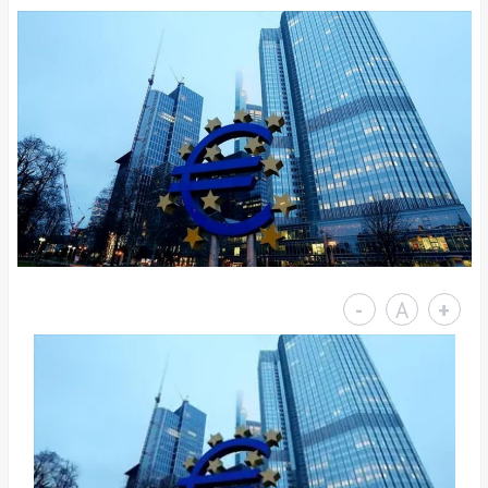
-
A
+