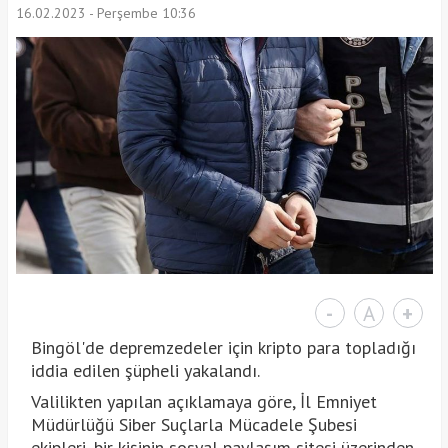
16.02.2023 - Perşembe 10:36
-
A
+
Bingöl'de depremzedeler için kripto para topladığı
iddia edilen şüpheli yakalandı.
Valilikten yapılan açıklamaya göre, İl Emniyet
Müdürlüğü Siber Suçlarla Mücadele Şubesi
ekipleri, bir kişinin sosyal paylaşım sitesi üzerinden