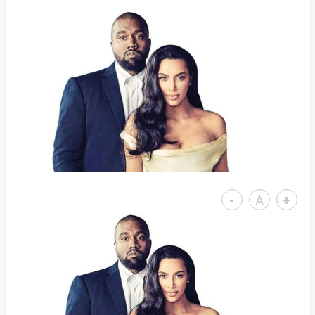
-
A
+