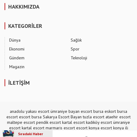
HAKKIMIZDA
KATEGORİLER
Dünya
Sağlık
Ekonomi
Spor
Gündem
Teknoloji
Magazin
İLETİŞİM
anadolu yakası escort
ümraniye bayan escort
bursa eskort
bursa
escort
escort bursa
Sakarya Escort Bayan
tuzla escort
ataehir escort
maltepe escort
pendik escort
kartal escort
kadıköy escort
ümraniye
escort
kartal escort
marmaris escort
escort konya
escort konya
ili
escort
,
mecidiyeköy escort
Sıradaki Haber