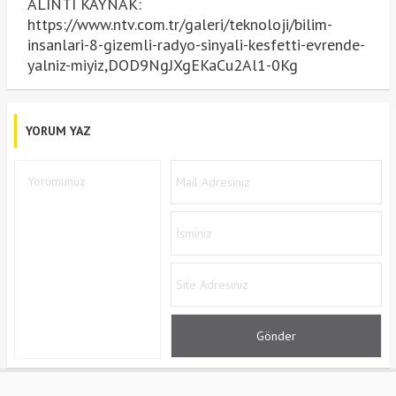
ALINTI KAYNAK:
https://www.ntv.com.tr/galeri/teknoloji/bilim-
insanlari-8-gizemli-radyo-sinyali-kesfetti-evrende-
yalniz-miyiz,DOD9NgJXgEKaCu2Al1-0Kg
YORUM YAZ