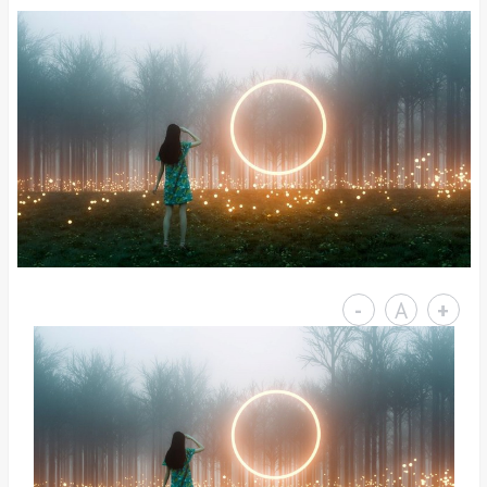
-
A
+