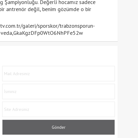
 Lig Şampiyonluğu. Değerli hocamız sadece
ı bir antrenör değil, benim gözümde o bir
v.com.tr/galeri/sporskor/trabzonsporun-
iya-veda,GkaKgzDFp0WtO6NhPFe52w