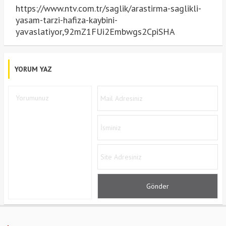
https://www.ntv.com.tr/saglik/arastirma-saglikli-
yasam-tarzi-hafiza-kaybini-
yavaslatiyor,92mZ1FUi2Embwgs2CpiSHA
YORUM YAZ