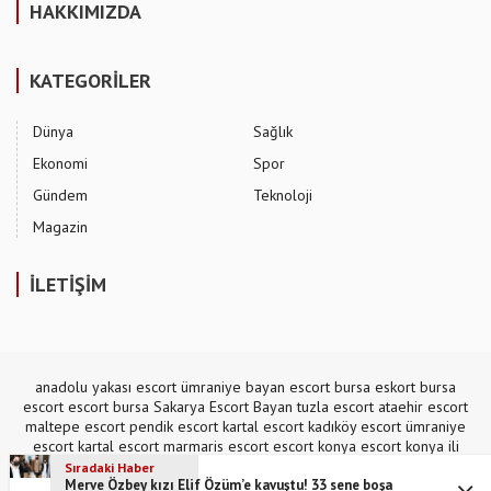
HAKKIMIZDA
KATEGORİLER
Dünya
Sağlık
Ekonomi
Spor
Gündem
Teknoloji
Magazin
İLETİŞİM
anadolu yakası escort
ümraniye bayan escort
bursa eskort
bursa
escort
escort bursa
Sakarya Escort Bayan
tuzla escort
ataehir escort
maltepe escort
pendik escort
kartal escort
kadıköy escort
ümraniye
escort
kartal escort
marmaris escort
escort konya
escort konya
ili
escort
,
mecidiyeköy escort
Sıradaki Haber
Merve Özbey kızı Elif Özüm’e kavuştu! 33 sene boşa