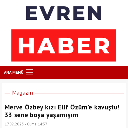
ANA MENÜ
Magazin
Merve Özbey kızı Elif Özüm’e kavuştu!
33 sene boşa yaşamışım
17.02.2023 - Cuma 14:37