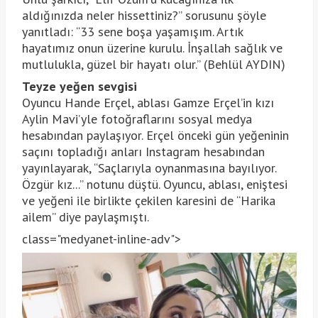
aldığınızda neler hissettiniz?” sorusunu şöyle
yanıtladı: “33 sene boşa yaşamışım. Artık
hayatımız onun üzerine kurulu. İnşallah sağlık ve
mutlulukla, güzel bir hayatı olur.” (Behlül AYDIN)
Teyze yeğen sevgisi
Oyuncu Hande Erçel, ablası Gamze Erçel’in kızı
Aylin Mavi’yle fotoğraflarını sosyal medya
hesabından paylaşıyor. Erçel önceki gün yeğeninin
saçını topladığı anları Instagram hesabından
yayınlayarak, “Saçlarıyla oynanmasına bayılıyor.
Özgür kız...” notunu düştü. Oyuncu, ablası, eniştesi
ve yeğeni ile birlikte çekilen karesini de “Harika
ailem” diye paylaşmıştı.
class="medyanet-inline-adv">