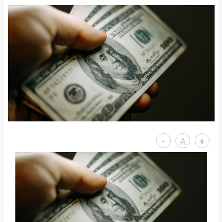
-
A
+