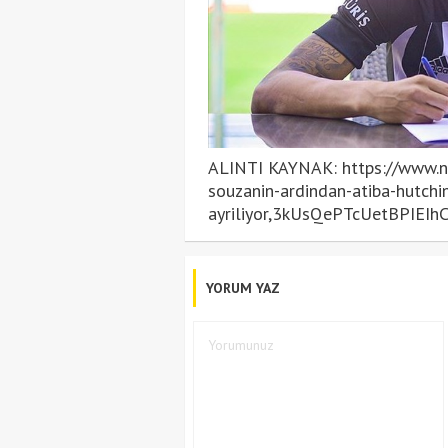
ALINTI KAYNAK: https://www.ntv
souzanin-ardindan-atiba-hutchi
ayriliyor,3kUsQePTcUetBPIEI
YORUM YAZ