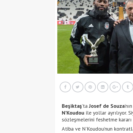
Beşiktaş
’ta
Josef de Souza
’nı
N’Koudou
ile yollar ayrılıyor. 
sözleşmelerini feshetme kararı 
Atiba ve N’Koudou’nun kontratl