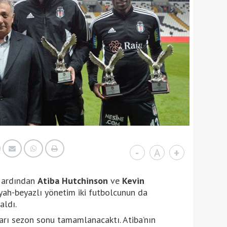
-
A
+
n ardından
Atiba Hutchinson
ve
Kevin
Siyah-beyazlı yönetim iki futbolcunun da
aldı.
arı sezon sonu tamamlanacaktı. Atiba’nın