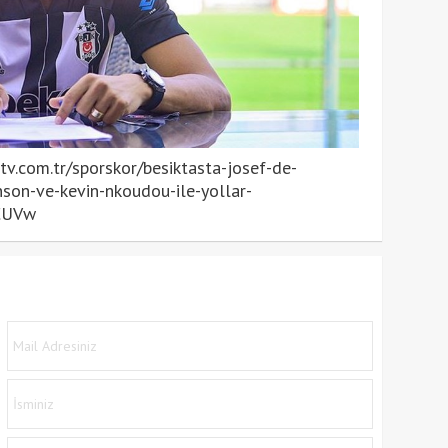
.com.tr/sporskor/besiktasta-josef-de-
nson-ve-kevin-nkoudou-ile-yollar-
hCUVw