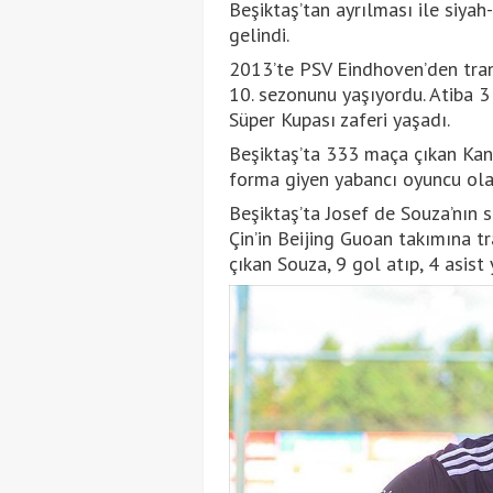
Beşiktaş’tan ayrılması ile siya
gelindi.
2013’te PSV Eindhoven’den tran
10. sezonunu yaşıyordu. Atiba 3 
Süper Kupası zaferi yaşadı.
Beşiktaş’ta 333 maça çıkan Kan
forma giyen yabancı oyuncu olar
Beşiktaş’ta Josef de Souza’nın 
Çin’in Beijing Guoan takımına t
çıkan Souza, 9 gol atıp, 4 asist 