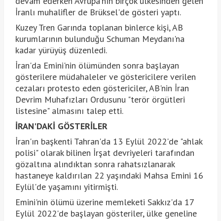
devam ederken Avrupa'nın birçok ülkesinden gelen
İranlı muhalifler de Brüksel'de gösteri yaptı.
Kuzey Tren Garında toplanan binlerce kişi, AB
kurumlarının bulunduğu Schuman Meydanı'na
kadar yürüyüş düzenledi.
İran'da Emini'nin ölümünden sonra başlayan
gösterilere müdahaleler ve göstericilere verilen
cezaları protesto eden göstericiler, AB'nin İran
Devrim Muhafızları Ordusunu "terör örgütleri
listesine" almasını talep etti.
İRAN'DAKİ GÖSTERİLER
İran'ın başkenti Tahran'da 13 Eylül 2022'de "ahlak
polisi" olarak bilinen İrşat devriyeleri tarafından
gözaltına alındıktan sonra rahatsızlanarak
hastaneye kaldırılan 22 yaşındaki Mahsa Emini 16
Eylül'de yaşamını yitirmişti.
Emini'nin ölümü üzerine memleketi Sakkız'da 17
Eylül 2022'de başlayan gösteriler, ülke geneline