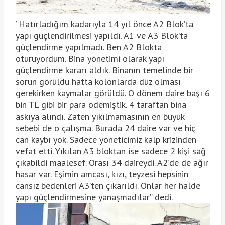
“Hatırladığım kadarıyla 14 yıl önce A2 Blok’ta
yapı güçlendirilmesi yapıldı. A1 ve A3 Blok’ta
güçlendirme yapılmadı. Ben A2 Blokta
oturuyordum. Bina yönetimi olarak yapı
güçlendirme kararı aldık. Binanın temelinde bir
sorun görüldü hatta kolonlarda düz olması
gerekirken kaymalar görüldü. O dönem daire başı 6
bin TL gibi bir para ödemiştik. 4 taraftan bina
askıya alındı. Zaten yıkılmamasının en büyük
sebebi de o çalışma. Burada 24 daire var ve hiç
can kaybı yok. Sadece yöneticimiz kalp krizinden
vefat etti. Yıkılan A3 bloktan ise sadece 2 kişi sağ
çıkabildi maalesef. Orası 34 daireydi. A2’de de ağır
hasar var. Eşimin amcası, kızı, teyzesi hepsinin
cansız bedenleri A3’ten çıkarıldı. Onlar her halde
yapı güçlendirmesine yanaşmadılar” dedi.