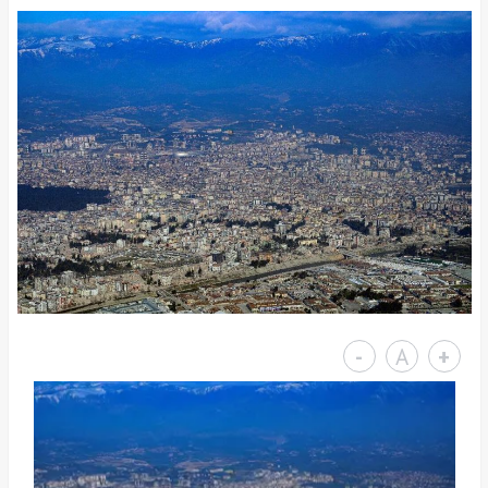
-
A
+