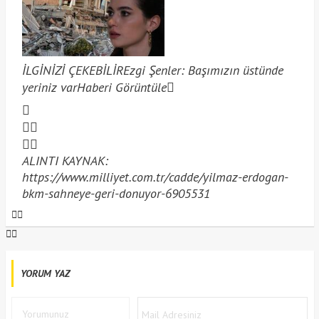
İLGİNİZİ ÇEKEBİLİR
Ezgi Şenler: Başımızın üstünde
yeriniz var
Haberi Görüntüle
ALINTI KAYNAK:
https://www.milliyet.com.tr/cadde/yilmaz-erdogan-
bkm-sahneye-geri-donuyor-6905531
YORUM YAZ