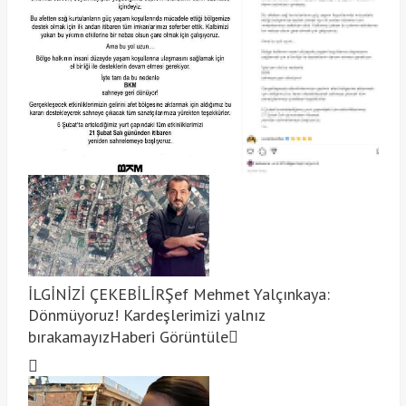
İLGİNİZİ ÇEKEBİLİR
Şef Mehmet Yalçınkaya:
Dönmüyoruz! Kardeşlerimizi yalnız
bırakamayız
Haberi Görüntüle