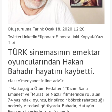
Oluşturulma Tarihi: Ocak 18, 2020 12:20
Twitter
Linkedin
Flipboard
E-posta
Linki Kopyala
Yazı
Tipi
TÜRK sinemasının emektar
oyuncularından Hakan
Bahadır hayatını kaybetti.
class="medyanet-inline-adv">
“Malkoçoğlu Ölüm Fedaileri”, “Kızım Sana
Emanet” ve “Murat ile Nazlı” filmlerinde rol alan
74 yaşındaki oyuncu, bir süredir böbrek rahatsızlığı
nedeniyle tedavi görüyordu. Bahadır, Hatay’ın
Reyhanlı ilçesinde toprağa verildi.