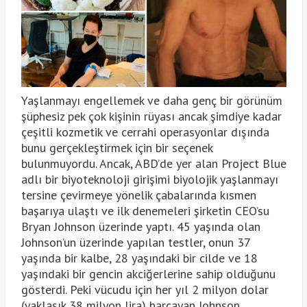
Yaşlanmayı engellemek ve daha genç bir görünüm
şüphesiz pek çok kişinin rüyası ancak şimdiye kadar
çeşitli kozmetik ve cerrahi operasyonlar dışında
bunu gerçekleştirmek için bir seçenek
bulunmuyordu. Ancak, ABD’de yer alan Project Blue
adlı bir biyoteknoloji girişimi biyolojik yaşlanmayı
tersine çevirmeye yönelik çabalarında kısmen
başarıya ulaştı ve ilk denemeleri şirketin CEO’su
Bryan Johnson üzerinde yaptı. 45 yaşında olan
Johnson’un üzerinde yapılan testler, onun 37
yaşında bir kalbe, 28 yaşındaki bir cilde ve 18
yaşındaki bir gencin akciğerlerine sahip olduğunu
gösterdi. Peki vücudu için her yıl 2 milyon dolar
(yaklaşık 38 milyon lira) harcayan Johnson