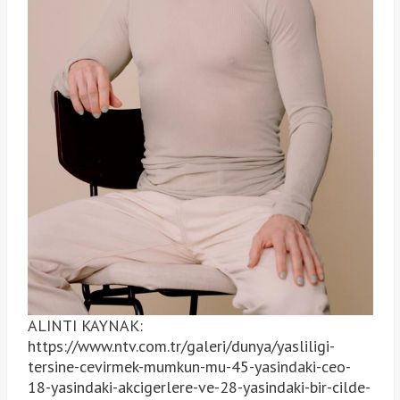
ALINTI KAYNAK:
https://www.ntv.com.tr/galeri/dunya/yasliligi-
tersine-cevirmek-mumkun-mu-45-yasindaki-ceo-
18-yasindaki-akcigerlere-ve-28-yasindaki-bir-cilde-