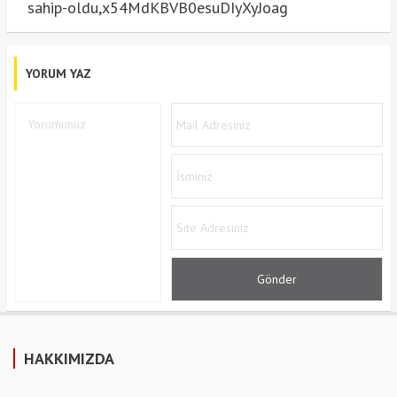
sahip-oldu,x54MdKBVB0esuDIyXyJoag
YORUM YAZ
HAKKIMIZDA