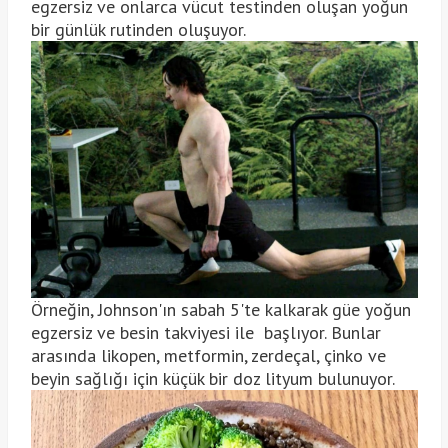
egzersiz ve onlarca vücut testinden oluşan yoğun
bir günlük rutinden oluşuyor.
Örneğin, Johnson'ın sabah 5'te kalkarak güe yoğun
egzersiz ve besin takviyesi ile başlıyor. Bunlar
arasında likopen, metformin, zerdeçal, çinko ve
beyin sağlığı için küçük bir doz lityum bulunuyor.