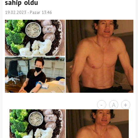
sahip oldu
19.02.2023 - Pazar 13:46
-
A
+