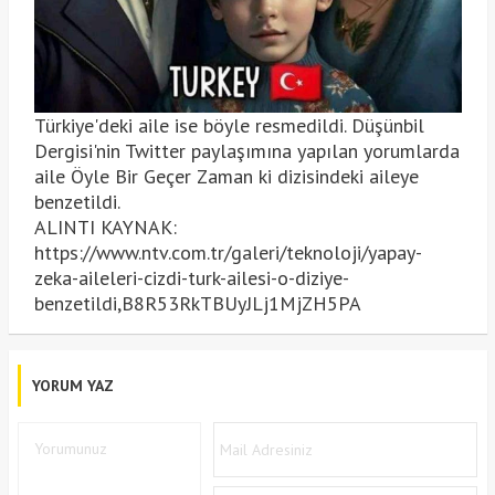
Türkiye'deki aile ise böyle resmedildi. Düşünbil
Dergisi'nin Twitter paylaşımına yapılan yorumlarda
aile Öyle Bir Geçer Zaman ki dizisindeki aileye
benzetildi.
ALINTI KAYNAK:
https://www.ntv.com.tr/galeri/teknoloji/yapay-
zeka-aileleri-cizdi-turk-ailesi-o-diziye-
benzetildi,B8R53RkTBUyJLj1MjZH5PA
YORUM YAZ