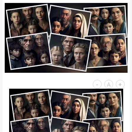
-
A
+