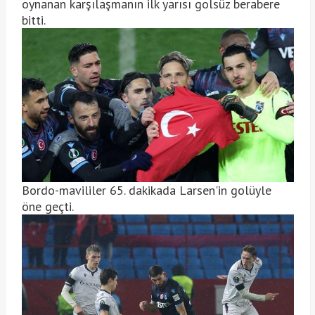
oynanan karşılaşmanın ilk yarısı golsüz berabere
bitti.
Bordo-mavililer 65. dakikada Larsen'in golüyle
öne geçti.