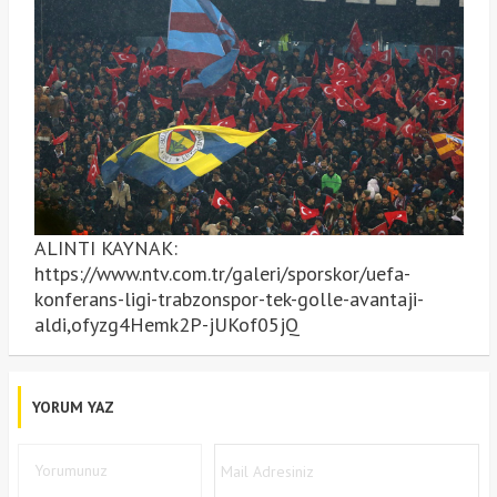
ALINTI KAYNAK:
https://www.ntv.com.tr/galeri/sporskor/uefa-
konferans-ligi-trabzonspor-tek-golle-avantaji-
aldi,ofyzg4Hemk2P-jUKof05jQ
YORUM YAZ