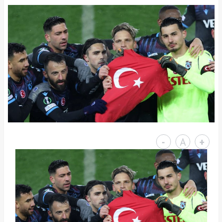
-
A
+