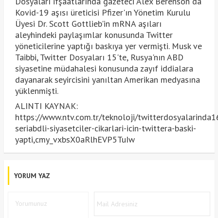
Dosyaları ifşaatlarında gazeteci Alex Berenson da
Kovid-19 aşısı üreticisi Pfizer'ın Yönetim Kurulu
Üyesi Dr. Scott Gottlieb'in mRNA aşıları
aleyhindeki paylaşımlar konusunda Twitter
yöneticilerine yaptığı baskıya yer vermişti. Musk ve
Taibbi, Twitter Dosyaları 15'te, Rusya'nın ABD
siyasetine müdahalesi konusunda zayıf iddialara
dayanarak seyircisini yanıltan Amerikan medyasına
yüklenmişti.
ALINTI KAYNAK:
https://www.ntv.com.tr/teknoloji/twitterdosyalarinda1
seriabdli-siyasetciler-cikarlari-icin-twittera-baski-
yapti,cmy_vxbsX0aRlhEVP5TuIw
YORUM YAZ