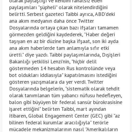
olarak paylaştığı ve kendini rahatsız eden
paylaşımları "şüpheli" olarak nitelendirdiğini
belirtti. Serbest gazeteci Taibbi ayrıca, ABD'deki
ana akım medyanın daha önce Twitter
Dosyalarında ortaya çıkan bazı ifşaları tamamen
görmezden geldiğini kaydederek, "Haber değeri
taşıyan en az bir düzine başka ifşaat, son iki ayda
ana akım haberlerde tam anlamıyla sıfır etki
üretti." diye yazdı. Taibbi paylaşımlarında, Dışişleri
Bakanlığı yetkilisi Lenzi'nin, "hiçbir delil
göstermeden 14 hesabın Rus kontrolünde veya
bot oldukları iddiasıyla" kapatılmasını istediğini
gösteren yazışmalara da yer verdi. Twitter
Dosyalarında belgelerin, "sistematik olarak tehdit
olarak tanımlanan tüm yabancı nüfusu hedefleyen,
balon gibi büyüyen bir federal sansür bürokrasisine
işaret ettiğini" belirten Taibbi, mart ayından
itibaren, Global Engagement Center (GEC) gibi "az
bilinen federal kurumlar aracılığıyla" terörle
mücadele mekanizmalarının nasıl "Amerikalıların