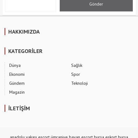
HAKKIMIZDA
KATEGORİLER
Dünya
Sağlık
Ekonomi
Spor
Gündem
Teknoloji
Magazin
İLETİŞİM
anadolu yakası escort
ümraniye bayan escort
bursa eskort
bursa