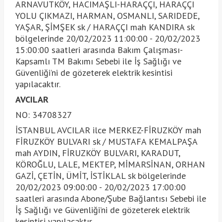
ARNAVUTKÖY, HACIMAŞLI-HARAÇÇI, HARAÇÇI
YOLU ÇIKMAZI, HARMAN, OSMANLI, SARIDEDE,
YAŞAR, ŞİMŞEK sk / HARAÇÇI mah KANDIRA sk
bölgelerinde 20/02/2023 11:00:00 - 20/02/2023
15:00:00 saatleri arasında Bakım Çalışması-
Kapsamlı TM Bakımı Sebebi ile İş Sağlığı ve
Güvenliği’ni de gözeterek elektrik kesintisi
yapılacaktır.
AVCILAR
NO: 34708327
İSTANBUL AVCILAR ilce MERKEZ-FİRUZKÖY mah
FİRUZKÖY BULVARI sk / MUSTAFA KEMALPAŞA
mah AYDIN, FİRUZKÖY BULVARI, KARADUT,
KÖROĞLU, LALE, MEKTEP, MİMARSİNAN, ORHAN
GAZİ, ÇETİN, ÜMİT, İSTİKLAL sk bölgelerinde
20/02/2023 09:00:00 - 20/02/2023 17:00:00
saatleri arasında Abone/Şube Bağlantısı Sebebi ile
İş Sağlığı ve Güvenliği’ni de gözeterek elektrik
kesintisi yapılacaktır.