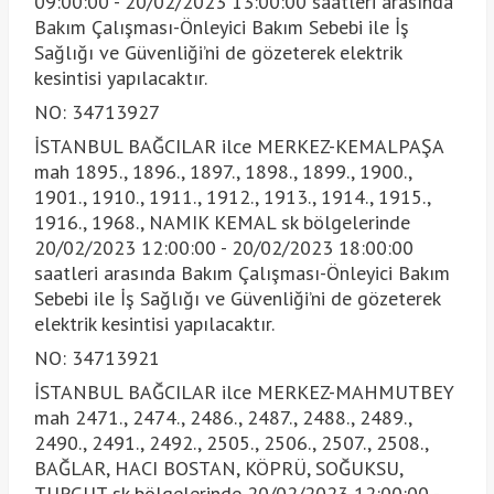
09:00:00 - 20/02/2023 13:00:00 saatleri arasında
Bakım Çalışması-Önleyici Bakım Sebebi ile İş
Sağlığı ve Güvenliği’ni de gözeterek elektrik
kesintisi yapılacaktır.
NO: 34713927
İSTANBUL BAĞCILAR ilce MERKEZ-KEMALPAŞA
mah 1895., 1896., 1897., 1898., 1899., 1900.,
1901., 1910., 1911., 1912., 1913., 1914., 1915.,
1916., 1968., NAMIK KEMAL sk bölgelerinde
20/02/2023 12:00:00 - 20/02/2023 18:00:00
saatleri arasında Bakım Çalışması-Önleyici Bakım
Sebebi ile İş Sağlığı ve Güvenliği’ni de gözeterek
elektrik kesintisi yapılacaktır.
NO: 34713921
İSTANBUL BAĞCILAR ilce MERKEZ-MAHMUTBEY
mah 2471., 2474., 2486., 2487., 2488., 2489.,
2490., 2491., 2492., 2505., 2506., 2507., 2508.,
BAĞLAR, HACI BOSTAN, KÖPRÜ, SOĞUKSU,
TURGUT sk bölgelerinde 20/02/2023 12:00:00 -