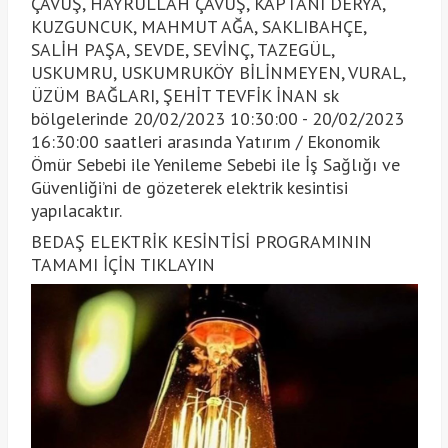
ÇAVUŞ, HAYRULLAH ÇAVUŞ, KAPTANI DERYA,
KUZGUNCUK, MAHMUT AĞA, SAKLIBAHÇE,
SALİH PAŞA, SEVDE, SEVİNÇ, TAZEGÜL,
USKUMRU, USKUMRUKÖY BİLİNMEYEN, VURAL,
ÜZÜM BAĞLARI, ŞEHİT TEVFİK İNAN sk
bölgelerinde 20/02/2023 10:30:00 - 20/02/2023
16:30:00 saatleri arasında Yatırım / Ekonomik
Ömür Sebebi ile Yenileme Sebebi ile İş Sağlığı ve
Güvenliği’ni de gözeterek elektrik kesintisi
yapılacaktır.
BEDAŞ ELEKTRİK KESİNTİSİ PROGRAMININ
TAMAMI İÇİN TIKLAYIN