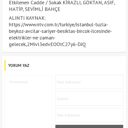
Etkilenen Cadde / Sokak KİRAZLI, GÖKTAN, ASIF,
HATİP, SEVİMLİ BAHÇE
ALINTI KAYNAK:
https://www.ntv.com.tr/turkiye/istanbul-tuzla-
beykoz-avcilar-sariyer-besiktas-bircok-ilcesinde-
elektrikler-ne-zaman-
gelecek,2Mivl3edvEOOtC27y6-DJQ
YORUM YAZ