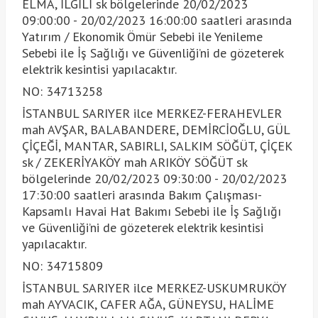
ELMA, İLGİLİ sk bölgelerinde 20/02/2023
09:00:00 - 20/02/2023 16:00:00 saatleri arasında
Yatırım / Ekonomik Ömür Sebebi ile Yenileme
Sebebi ile İş Sağlığı ve Güvenliği’ni de gözeterek
elektrik kesintisi yapılacaktır.
NO: 34713258
İSTANBUL SARIYER ilce MERKEZ-FERAHEVLER
mah AVŞAR, BALABANDERE, DEMİRCİOĞLU, GÜL
ÇİÇEĞİ, MANTAR, SABIRLI, SALKIM SÖĞÜT, ÇİÇEK
sk / ZEKERİYAKÖY mah ARIKÖY SÖĞÜT sk
bölgelerinde 20/02/2023 09:30:00 - 20/02/2023
17:30:00 saatleri arasında Bakım Çalışması-
Kapsamlı Havai Hat Bakımı Sebebi ile İş Sağlığı
ve Güvenliği’ni de gözeterek elektrik kesintisi
yapılacaktır.
NO: 34715809
İSTANBUL SARIYER ilce MERKEZ-USKUMRUKÖY
mah AYVACIK, CAFER AĞA, GÜNEYSU, HALİME