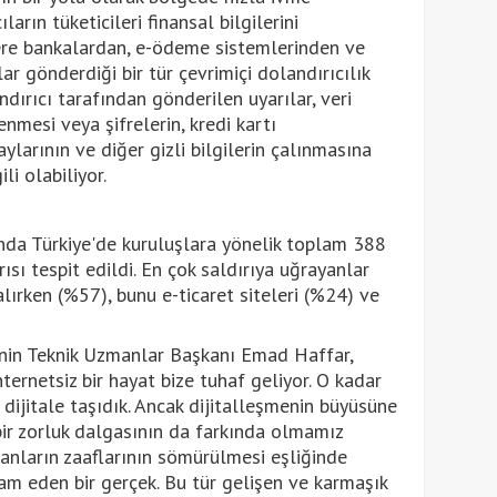
ların tüketicileri finansal bilgilerini
ere bankalardan, e-ödeme sistemlerinden ve
ar gönderdiği bir tür çevrimiçi dolandırıcılık
ndırıcı tarafından gönderilen uyarılar, veri
lenmesi veya şifrelerin, kredi kartı
larının ve diğer gizli bilgilerin çalınmasına
li olabiliyor.
sında Türkiye'de kuruluşlara yönelik toplam 388
ısı tespit edildi. En çok saldırıya uğrayanlar
lırken (%57), bunu e-ticaret siteleri (%24) ve
y’nin Teknik Uzmanlar Başkanı Emad Haffar,
İnternetsiz bir hayat bize tuhaf geliyor. O kadar
k dijitale taşıdık. Ancak dijitalleşmenin büyüsüne
ir zorluk dalgasının da farkında olmamız
nsanların zaaflarının sömürülmesi eşliğinde
m eden bir gerçek. Bu tür gelişen ve karmaşık