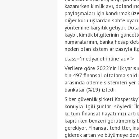
kazanırken kimlik avı, dolandırıcı
paylaşmaları için kandırmak üz
diğer kuruluşlardan sahte uyarıl
yöntemine karşılık geliyor. Dola
kaybı, kimlik bilgilerinin güncel
numaralarının, banka hesap detay
neden olan sistem arızasıyla ilgi
class="medyanet-inline-adv">
Verilere göre 2022'nin ilk yarı
bin 497 finansal oltalama saldır
arasında ödeme sistemleri yer a
bankalar (%19) izledi.
Siber güvenlik şirketi Kaspersk
konuyla ilgili şunları söyledi: “
ki, tüm finansal hayatımızı artı
kapılırken benzeri görülmemiş b
gerekiyor. Finansal tehditler, i
giderek artan ve büyümeye deva