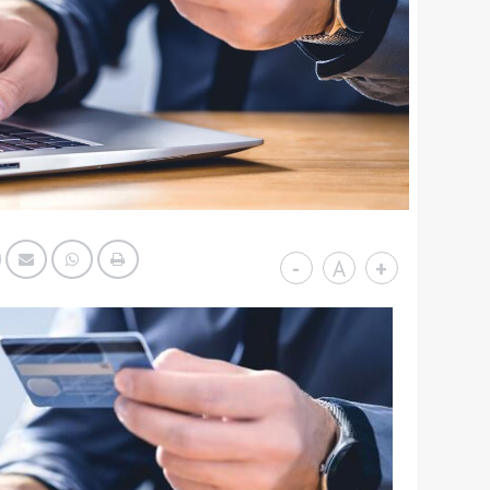
-
A
+