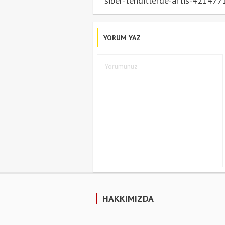
siber-tehditlerde-artis-421477
YORUM YAZ
HAKKIMIZDA