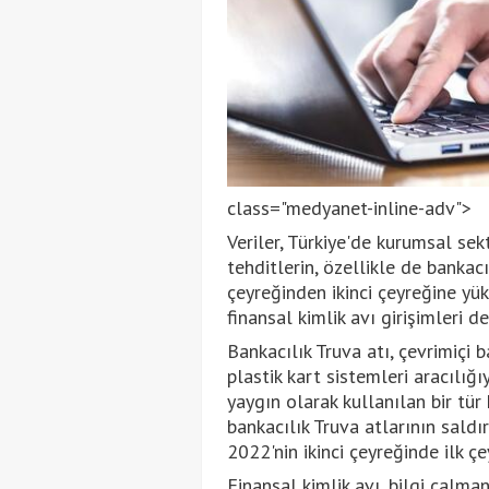
class="medyanet-inline-adv">
Veriler, Türkiye'de kurumsal sek
tehditlerin, özellikle de bankacı
çeyreğinden ikinci çeyreğine yük
finansal kimlik avı girişimleri 
Bankacılık Truva atı, çevrimiçi 
plastik kart sistemleri aracılığ
yaygın olarak kullanılan bir tür 
bankacılık Truva atlarının saldı
2022'nin ikinci çeyreğinde ilk ç
Finansal kimlik avı, bilgi çalma