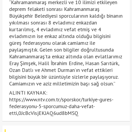
“Kahramanmaraş merkezli ve 10 ilimizi etkileyen
deprem felaketi sonrası Kahramanmaraş
Büyükşehir Belediyesi sporcularının kaldığı binanın
yıkılması sonrası 8 evladımız enkazdan
kurtarılmış, 4 evladımız vefat etmiş ve 4
evladımızın ise enkaz altında olduğu bilgisini
güreş federasyonu olarak camiamız ile
paylaşmıştık. Gelen son bilgiler doğrultusunda
Kahramanmaraş’ta enkaz altında olan evlatlarımız
Eray Şimşek, Halil İbrahim Erdine, Hasan Sarıtürk,
Ozan Datlı ve Ahmet Durman’ın vefat ettikleri
bilgisini büyük bir üzüntüyle sizlerle paylaşıyoruz.
Camiamızın ve aziz milletimizin başı sağ olsun.”
ALINTI KAYNAK:
https://www.ntv.com.tr/sporskor/turkiye-gures-
federasyonu-5-sporcumuz-daha-vefat-
etti,0JcBcVisjEKJAQ6ud8bMSQ