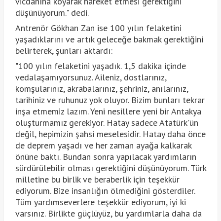
vicdanına koyarak hareket etmesi gerektiğini
düşünüyorum." dedi.
Antrenör Gökhan Zan ise 100 yılın felaketini
yaşadıklarını ve artık geleceğe bakmak gerektiğini
belirterek, şunları aktardı:
"100 yılın felaketini yaşadık. 1,5 dakika içinde
vedalaşamıyorsunuz. Aileniz, dostlarınız,
komşularınız, akrabalarınız, şehriniz, anılarınız,
tarihiniz ve ruhunuz yok oluyor. Bizim bunları tekrar
inşa etmemiz lazım. Yeni nesillere yeni bir Antakya
oluşturmamız gerekiyor. Hatay sadece Atatürk'ün
değil, hepimizin şahsi meselesidir. Hatay daha önce
de deprem yaşadı ve her zaman ayağa kalkarak
önüne baktı. Bundan sonra yapılacak yardımların
sürdürülebilir olması gerektiğini düşünüyorum. Türk
milletine bu birlik ve beraberlik için teşekkür
ediyorum. Bize insanlığın ölmediğini gösterdiler.
Tüm yardımseverlere teşekkür ediyorum, iyi ki
varsınız. Birlikte güçlüyüz, bu yardımlarla daha da