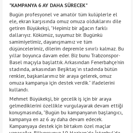
"KAMPANYA 6 AY DAHA SÜRECEK"
Bugün profesyonel ve amatör tüm kulüplerle el
ele, ekran karşısında omuz omuza olduklarını dile
getiren Büyükekşi, "Hepimiz bir ağacın farklı
dallarıyız. Kökümüz, suyumuz bir. Bugünkü
samimiyetimiz, dayanışmamız ve tüm
düşüncelerimiz, dilerim depremle sınırlı kalmaz. Bu
yıllar boyunca davam eder. Biz bunu Trabzonspor-
Basel maçıyla başlattık. Arkasından Fenerbahçe'nin
stadında, arkasından Beşiktaş'ın stadında bütün
renkler, başkanlarımız bir araya gelerek, omuz
omuza kampanya için destek verdik." ifadelerini
kullandı.
Mehmet Büyükekşi, bir gecelik iş için bir araya
gelmediklerini özellikle vurgulayarak devam ettiği
konuşmasında, "Bugün bu kampanyanın başlangıcı,
kampanya en az 6 ay daha devam edecek.
Kampanyaya destek için birtakım özel maçlar
yapacağız. Biliyorsunuz 10 Haziran'da İstanbul'da