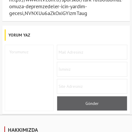
omuza-depremzedeler-icin-yardim-
gecesi,NVNXUu6aZkOxiGYizmTaug
YORUM YAZ
HAKKIMIZDA