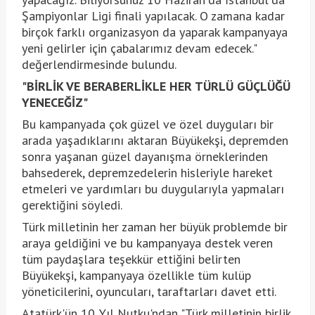
Şampiyonlar Ligi finali yapılacak. O zamana kadar
birçok farklı organizasyon da yaparak kampanyaya
yeni gelirler için çabalarımız devam edecek."
değerlendirmesinde bulundu.
"BİRLİK VE BERABERLİKLE HER TÜRLÜ GÜÇLÜĞÜ
YENECEĞİZ"
Bu kampanyada çok güzel ve özel duyguları bir
arada yaşadıklarını aktaran Büyükekşi, depremden
sonra yaşanan güzel dayanışma örneklerinden
bahsederek, depremzedelerin hisleriyle hareket
etmeleri ve yardımları bu duygularıyla yapmaları
gerektiğini söyledi.
Türk milletinin her zaman her büyük problemde bir
araya geldiğini ve bu kampanyaya destek veren
tüm paydaşlara teşekkür ettiğini belirten
Büyükekşi, kampanyaya özellikle tüm kulüp
yöneticilerini, oyuncuları, taraftarları davet etti.
Atatürk'ün 10. Yıl Nutku'ndan "Türk milletinin birlik