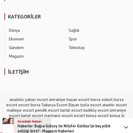
KATEGORİLER
Dünya
Sağlık
Ekonomi
Spor
Gündem
Teknoloji
Magazin
İLETİŞİM
anadolu yakası escort
ümraniye bayan escort
bursa eskort
bursa
escort
escort bursa
Sakarya Escort Bayan
tuzla escort
ataehir escort
maltepe escort
pendik escort
kartal escort
kadıköy escort
ümraniye
escort
kartal escort
marmaris escort
escort konya
escort konya
ili
escort
,
mecidiyeköy escort
Sıradaki Haber
Haberler: Buğra Gülsoy ile Nilüfer Gürbüz'ün beş yıllık
evliliği bitti! - Magazin Haberleri