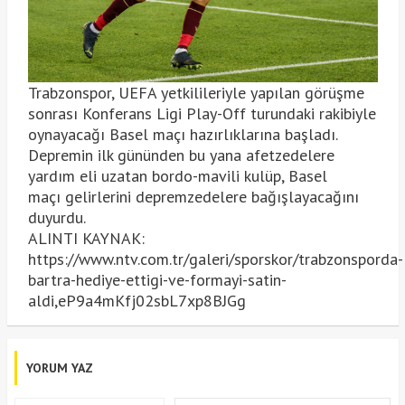
Trabzonspor, UEFA yetkilileriyle yapılan görüşme
sonrası Konferans Ligi Play-Off turundaki rakibiyle
oynayacağı Basel maçı hazırlıklarına başladı.
Depremin ilk gününden bu yana afetzedelere
yardım eli uzatan bordo-mavili kulüp, Basel
maçı gelirlerini depremzedelere bağışlayacağını
duyurdu.
ALINTI KAYNAK:
https://www.ntv.com.tr/galeri/sporskor/trabzonsporda-
bartra-hediye-ettigi-ve-formayi-satin-
aldi,eP9a4mKfj02sbL7xp8BJGg
YORUM YAZ