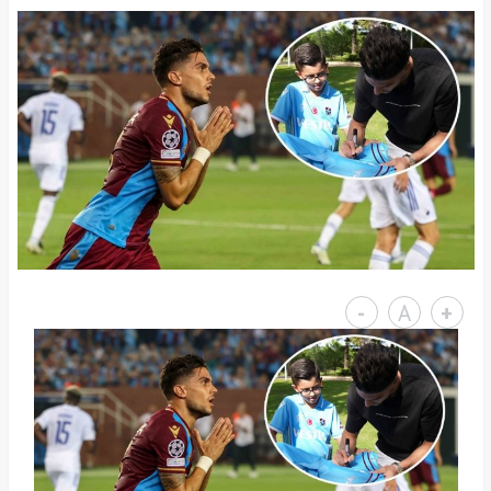
-
A
+