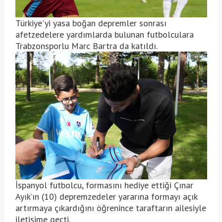
Türkiye'yi yasa boğan depremler sonrası
afetzedelere yardımlarda bulunan futbolculara
Trabzonsporlu Marc Bartra da katıldı.
İspanyol futbolcu, formasını hediye ettiği Çınar
Ayık’ın (10) depremzedeler yararına formayı açık
artırmaya çıkardığını öğrenince taraftarın ailesiyle
iletişime geçti.