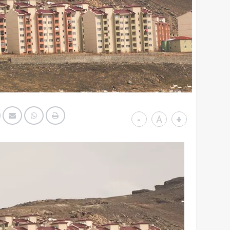
-
A
+