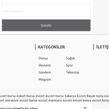
KATEGORİLER
İLETİ
Dünya
Sağlık
Ekonomi
Spor
Gündem
Teknoloji
Magazin
scort
bursa eskort
bursa escort
escort bursa
Sakarya Escort Bayan
tuzla esc
ort
ümraniye escort
kartal escort
marmaris escort
escort konya
escort kon
rişi için güvenilir bir adres