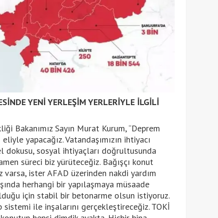
İNDE YENİ YERLEŞİM YERLERİYLE İLGİLİ
şikliği Bakanımız Sayın Murat Kurum, “Deprem
liyle yapacağız. Vatandaşımızın ihtiyacı
l dokusu, sosyal ihtiyaçları doğrultusunda
men süreci biz yürüteceğiz. Bağışçı konut
z varsa, ister AFAD üzerinden nakdi yardım
dışında herhangi bir yapılaşmaya müsaade
uğu için stabil bir betonarme olsun istiyoruz.
sistemi ile inşalarını gerçekleştireceğiz. TOKİ
 konutun hepsi dimdik ayakta. Hiçbir bina