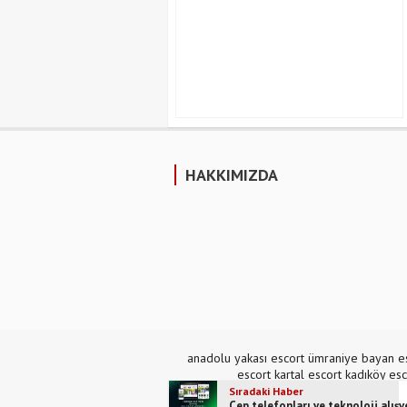
HAKKIMIZDA
anadolu yakası escort
ümraniye bayan e
escort
kartal escort
kadıköy esc
Sıradaki Haber
Cep telefonları ve teknoloji alışve