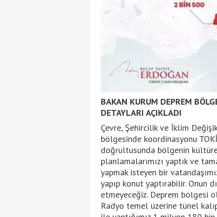
BAKAN KURUM DEPREM BÖLGES
DETAYLARI AÇIKLADI
Çevre, Şehircilik ve İklim Deği
bölgesinde koordinasyonu TOKİ e
doğrultusunda bölgenin kültüre
planlamalarımızı yaptık ve tama
yapmak isteyen bir vatandaşımı
yapıp konut yaptırabilir. Onun 
etmeyeceğiz. Deprem bölgesi old
Radyo temel üzerine tünel kalıp 
ile yaptığımız 1 milyon 180 bin