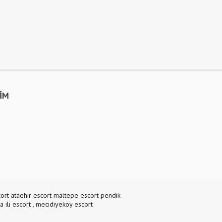
ŞİM
ort
ataehir escort
maltepe escort
pendik
ya
ili escort
,
mecidiyeköy escort