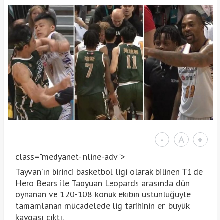
-
A
+
class="medyanet-inline-adv">
Tayvan’ın birinci basketbol ligi olarak bilinen T1’de
Hero Bears ile Taoyuan Leopards arasında dün
oynanan ve 120-108 konuk ekibin üstünlüğüyle
tamamlanan mücadelede lig tarihinin en büyük
kavgası çıktı.