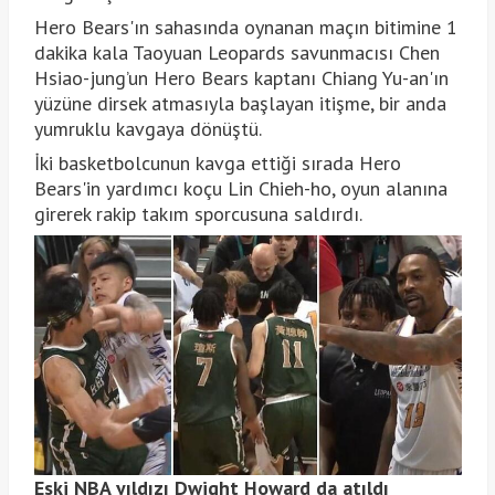
Hero Bears'ın sahasında oynanan maçın bitimine 1
dakika kala Taoyuan Leopards savunmacısı Chen
Hsiao-jung’un Hero Bears kaptanı Chiang Yu-an'ın
yüzüne dirsek atmasıyla başlayan itişme, bir anda
yumruklu kavgaya dönüştü.
İki basketbolcunun kavga ettiği sırada Hero
Bears'in yardımcı koçu Lin Chieh-ho, oyun alanına
girerek rakip takım sporcusuna saldırdı.
Eski NBA yıldızı Dwight Howard da atıldı