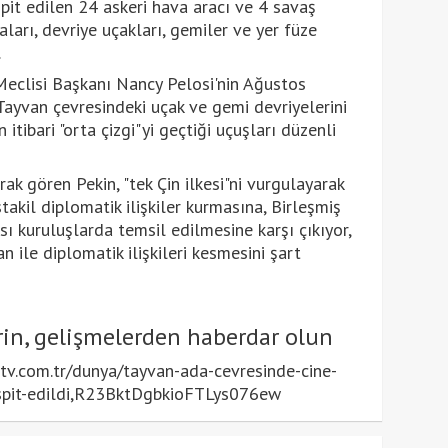
it edilen 24 askeri hava aracı ve 4 savaş
aları, devriye uçakları, gemiler ve yer füze
.
 Meclisi Başkanı Nancy Pelosi'nin Ağustos
 Tayvan çevresindeki uçak ve gemi devriyelerini
 itibari "orta çizgi"yi geçtiği uçuşları düzenli
rak gören Pekin, "tek Çin ilkesi"ni vurgulayarak
akil diplomatik ilişkiler kurmasına, Birleşmiş
sı kuruluşlarda temsil edilmesine karşı çıkıyor,
n ile diplomatik ilişkileri kesmesini şart
in, gelişmelerden haberdar olun
v.com.tr/dunya/tayvan-ada-cevresinde-cine-
espit-edildi,R23BktDgbkioFTLys076ew