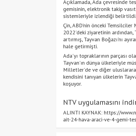
Açıklamada, Ada çevresinde tesp
gemisinin, elektronik takip vasıt
sistemleriyle izlendiği belirtildi
Çin, ABD'nin önceki Temsilciler
2022'deki ziyaretinin ardından,
artırmış, Tayvan Boğazı'nı ayıran
hale getirmişti.
Ada'yı topraklarının parçası ola
Tayvan'ın dünya ülkeleriyle müst
Milletler'de ve diğer uluslarara
kendisini tanıyan ülkelerin Tayva
koşuyor.
NTV uygulamasını indir
ALINTI KAYNAK: https://www.nt
ait-24-hava-araci-ve-4-gemi-t