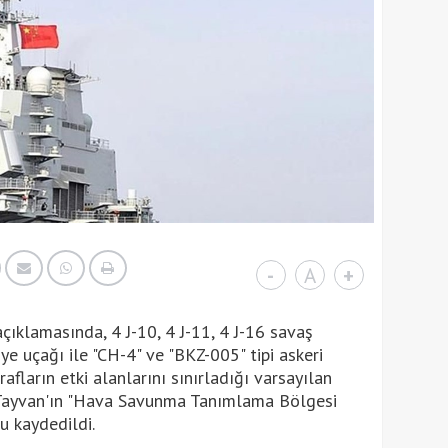
-
A
+
ıklamasında, 4 J-10, 4 J-11, 4 J-16 savaş
iye uçağı ile "CH-4" ve "BKZ-005" tipi askeri
afların etki alanlarını sınırladığı varsayılan
, Tayvan'ın "Hava Savunma Tanımlama Bölgesi
u kaydedildi.