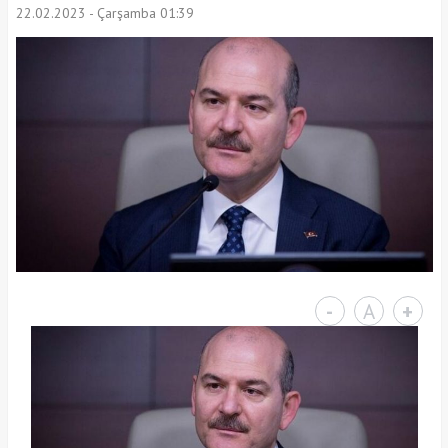
22.02.2023 - Çarşamba 01:39
-
A
+