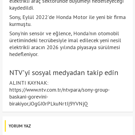
elektrikli araç sektöründe büyümeyi hedefleyeceği
kaydedildi.
Sony, Eylül 2022'de Honda Motor ile yeni bir firma
kurmuştu.
Sony'nin sensör ve eğlence, Honda'nın otomobil
üretimindeki tecrübesiyle imal edilecek yeni nesil
elektrikli aracın 2026 yılında piyasaya sürülmesi
hedefleniyor.
NTV’yi sosyal medyadan takip edin
ALINTI KAYNAK:
https://www.ntv.com.tr/ntvpara/sony-group-
baskani-gorevini-
birakiyor,iOgGI0rPLkuNrtIj9YVNjQ
YORUM YAZ