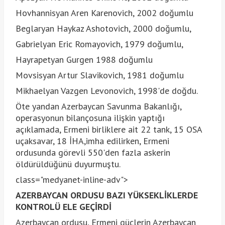
Hovhannisyan Aren Karenovich, 2002 doğumlu
Beglaryan Haykaz Ashotovich, 2000 doğumlu,
Gabrielyan Eric Romayovich, 1979 doğumlu,
Hayrapetyan Gurgen 1988 doğumlu
Movsisyan Artur Slavikovich, 1981 doğumlu
Mikhaelyan Vazgen Levonovich, 1998'de doğdu.
Öte yandan Azerbaycan Savunma Bakanlığı,
operasyonun bilançosuna ilişkin yaptığı
açıklamada, Ermeni birliklere ait 22 tank, 15 OSA
uçaksavar, 18 İHA,imha edilirken, Ermeni
ordusunda görevli 550'den fazla askerin
öldürüldüğünü duyurmuştu.
class="medyanet-inline-adv">
AZERBAYCAN ORDUSU BAZI YÜKSEKLİKLERDE
KONTROLÜ ELE GEÇİRDİ
Azerbaycan ordusu, Ermeni güçlerin Azerbaycan