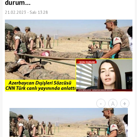
durum…
21.02.2023 - Salı 13:28
-
A
+