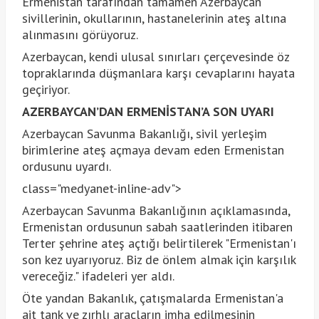
Ermenistan tarafından tamamen Azerbaycan
sivillerinin, okullarının, hastanelerinin ateş altına
alınmasını görüyoruz.
Azerbaycan, kendi ulusal sınırları çerçevesinde öz
topraklarında düşmanlara karşı cevaplarını hayata
geçiriyor.
AZERBAYCAN’DAN ERMENİSTAN’A SON UYARI
Azerbaycan Savunma Bakanlığı, sivil yerleşim
birimlerine ateş açmaya devam eden Ermenistan
ordusunu uyardı.
class="medyanet-inline-adv">
Azerbaycan Savunma Bakanlığının açıklamasında,
Ermenistan ordusunun sabah saatlerinden itibaren
Terter şehrine ateş açtığı belirtilerek "Ermenistan'ı
son kez uyarıyoruz. Biz de önlem almak için karşılık
vereceğiz." ifadeleri yer aldı.
Öte yandan Bakanlık, çatışmalarda Ermenistan'a
ait tank ve zırhlı araçların imha edilmesinin