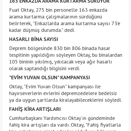
163 ENKAZDA ARAMA KURTARMA SÜRÜYOR
Fuat Oktay, 275 bin personelle 163 enkazda
arama kurtarma çalışmalarının sürdüğünü
belirterek, "Enkazlarda arama kurtarma sayısı 73’e
kadar düşmüş durumda." dedi.
HASARLI BİNA SAYISI
Deprem bölgesinde 830 bin 806 binada hasar
tespitinin yapıldığını söyleyen Oktay, bu binalardan
105 bininin yıkılmış, yıkılacak veya ağır hasarlı
olarak saptandığı bilgisini verdi.
"EVİM YUVAN OLSUN" KAMPANYASI
Oktay, "Evim Yuvan Olsun" kampanyası ile
hayırseverlerin evlerini depremzedelere bedelsiz
ya da uygun şartlarda kiralayabileceklerini söyledi.
FAHİŞ KİRA ARTIŞLARI
Cumhurbaşkanı Yardımcısı Oktay'ın gündeminde
fahiş kira artışları da vardı. Oktay, "Fahiş fiyatlarla