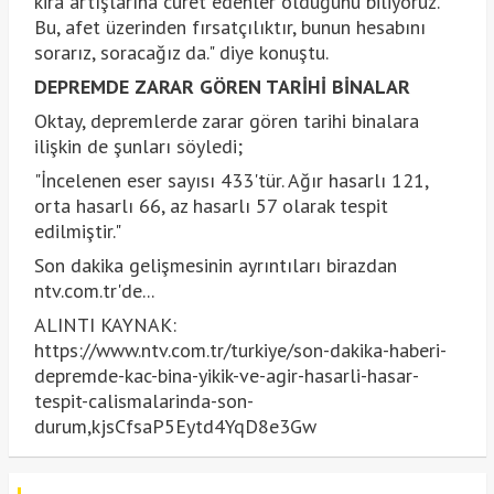
kira artışlarına cüret edenler olduğunu biliyoruz.
Bu, afet üzerinden fırsatçılıktır, bunun hesabını
sorarız, soracağız da." diye konuştu.
DEPREMDE ZARAR GÖREN TARİHİ BİNALAR
Oktay, depremlerde zarar gören tarihi binalara
ilişkin de şunları söyledi;
"İncelenen eser sayısı 433'tür. Ağır hasarlı 121,
orta hasarlı 66, az hasarlı 57 olarak tespit
edilmiştir."
Son dakika gelişmesinin ayrıntıları birazdan
ntv.com.tr'de...
ALINTI KAYNAK:
https://www.ntv.com.tr/turkiye/son-dakika-haberi-
depremde-kac-bina-yikik-ve-agir-hasarli-hasar-
tespit-calismalarinda-son-
durum,kjsCfsaP5Eytd4YqD8e3Gw