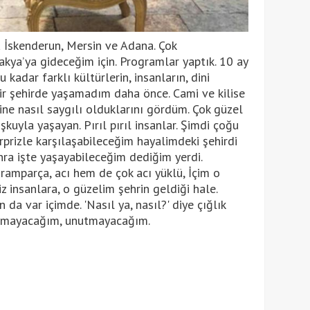
 İskenderun, Mersin ve Adana. Çok
akya’ya gideceğim için. Programlar yaptık. 10 ay
kadar farklı kültürlerin, insanların, dini
 bir şehirde yaşamadım daha önce. Cami ve kilise
ine nasıl saygılı olduklarını gördüm. Çok güzel
şkuyla yaşayan. Pırıl pırıl insanlar. Şimdi çoğu
rprizle karşılaşabileceğim hayalimdeki şehirdi
ra işte yaşayabileceğim dediğim yerdi.
paramparça, acı hem de çok acı yüklü, İçim o
iz insanlara, o güzelim şehrin geldiği hale.
 da var içimde. 'Nasıl ya, nasıl?' diye çığlık
tmayacağım, unutmayacağım.