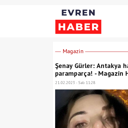
Magazin
Şenay Gürler: Antakya ha
paramparça! - Magazin H
21.02.2023 - Salı 11:28