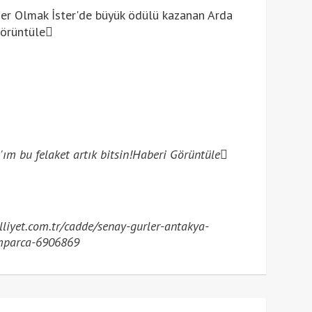
er Olmak İster'de büyük ödülü kazanan Arda
örüntüle
ım bu felaket artık bitsin!
Haberi Görüntüle
iyet.com.tr/cadde/senay-gurler-antakya-
amparca-6906869