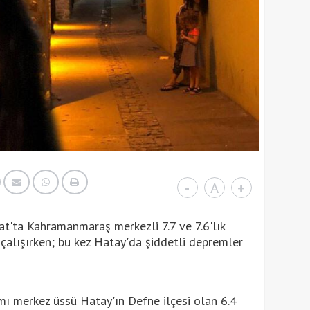
-
A
+
bat'ta Kahramanmaraş merkezli 7.7 ve 7.6'lık
çalışırken; bu kez Hatay'da şiddetli depremler
ı merkez üssü Hatay'ın Defne ilçesi olan 6.4