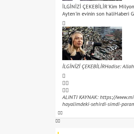
İLGİNİZİ ÇEKEBİLİR
'Kim Milyon
Ayten'in evinin son hali
Haberi G
İLGİNİZİ ÇEKEBİLİR
Hadise: Allah'
ALINTI KAYNAK: https://www.mill
hayalimdeki-sehirdi-simdi-par