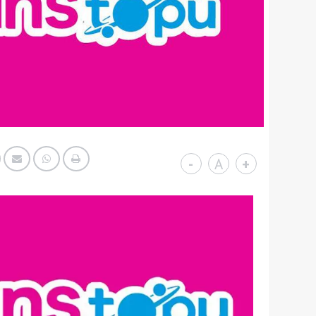
-
A
+