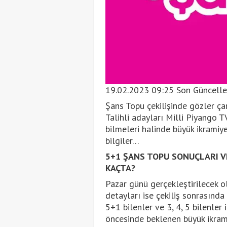
19.02.2023 09:25 Son Güncell
Şans Topu çekilişinde gözler ç
Talihli adayları Milli Piyango T
bilmeleri halinde büyük ikramiyen
bilgiler…
5+1 ŞANS TOPU SONUÇLARI V
KAÇTA?
Pazar günü gerçekleştirilecek ol
detayları ise çekiliş sonrasında
5+1 bilenler ve 3, 4, 5 bilenler
öncesinde beklenen büyük ikramiy