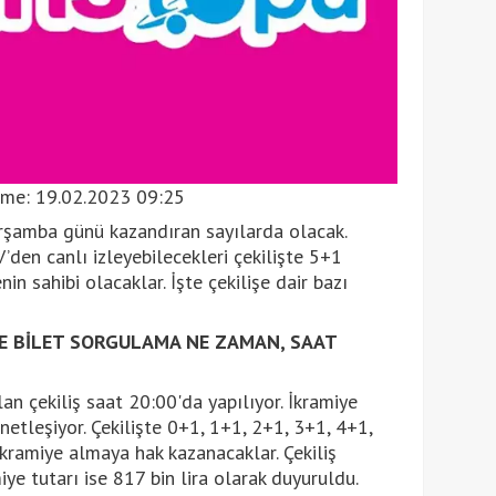
eme:
19.02.2023 09:25
arşamba günü kazandıran sayılarda olacak.
V’den canlı izleyebilecekleri çekilişte 5+1
in sahibi olacaklar. İşte çekilişe dair bazı
E BİLET SORGULAMA NE ZAMAN, SAAT
an çekiliş saat 20:00'da yapılıyor. İkramiye
 netleşiyor. Çekilişte 0+1, 1+1, 2+1, 3+1, 4+1,
 ikramiye almaya hak kazanacaklar. Çekiliş
e tutarı ise 817 bin lira olarak duyuruldu.