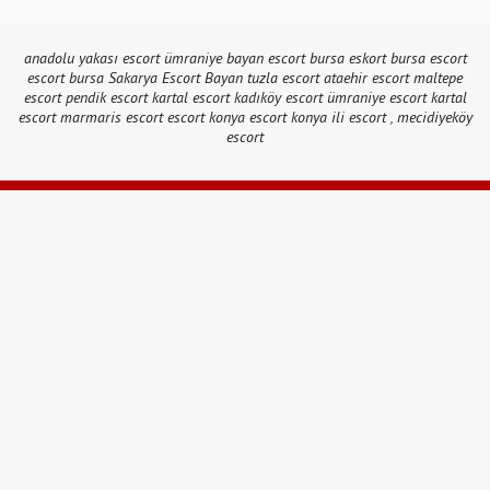
anadolu yakası escort
ümraniye bayan escort
bursa eskort
bursa escort
escort bursa
Sakarya Escort Bayan
tuzla escort
ataehir escort
maltepe
escort
pendik escort
kartal escort
kadıköy escort
ümraniye escort
kartal
escort
marmaris escort
escort konya
escort konya
ili escort
,
mecidiyeköy
escort