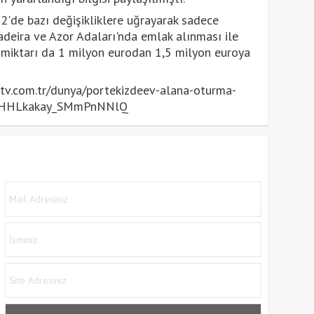
2'de bazı değişikliklere uğrayarak sadece
adeira ve Azor Adaları'nda emlak alınması ile
ım miktarı da 1 milyon eurodan 1,5 milyon euroya
v.com.tr/dunya/portekizdeev-alana-oturma-
86kmHHLkakay_SMmPnNNlQ