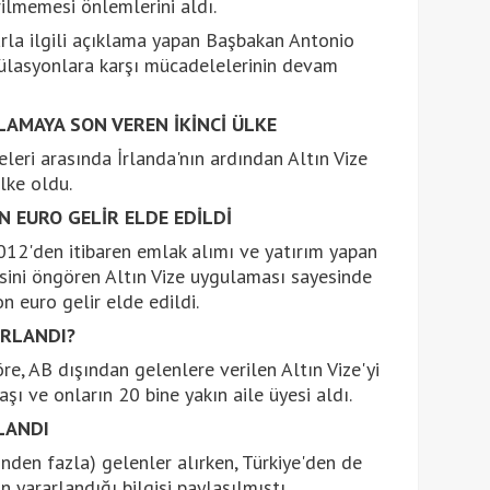
rilmemesi önlemlerini aldı.
rla ilgili açıklama yapan Başbakan Antonio
ülasyonlara karşı mücadelelerinin devam
LAMAYA SON VEREN İKİNCİ ÜLKE
keleri arasında İrlanda'nın ardından Altın Vize
lke oldu.
N EURO GELİR ELDE EDİLDİ
012'den itibaren emlak alımı ve yatırım yapan
sini öngören Altın Vize uygulaması sayesinde
n euro gelir elde edildi.
ARLANDI?
öre, AB dışından gelenlere verilen Altın Vize'yi
ı ve onların 20 bine yakın aile üyesi aldı.
LANDI
binden fazla) gelenler alırken, Türkiye'den de
n yararlandığı bilgisi paylaşılmıştı.