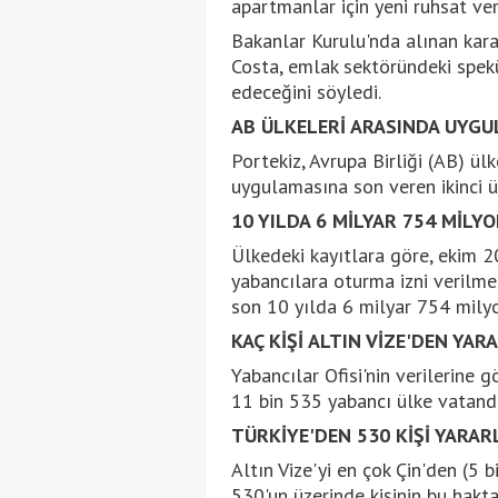
apartmanlar için yeni ruhsat ve
Bakanlar Kurulu'nda alınan kara
Costa, emlak sektöründeki spek
edeceğini söyledi.
AB ÜLKELERİ ARASINDA UYGU
Portekiz, Avrupa Birliği (AB) ül
uygulamasına son veren ikinci ü
10 YILDA 6 MİLYAR 754 MİLYO
Ülkedeki kayıtlara göre, ekim 2
yabancılara oturma izni verilme
son 10 yılda 6 milyar 754 milyo
KAÇ KİŞİ ALTIN VİZE'DEN YAR
Yabancılar Ofisi'nin verilerine g
11 bin 535 yabancı ülke vatandaş
TÜRKİYE'DEN 530 KİŞİ YARAR
Altın Vize'yi en çok Çin'den (5 
530'un üzerinde kişinin bu hakta