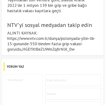
2022'de 1 milyon 139 bin grip ve gribe bağlı
hastalık vakası kayıtlara geçti.
NTV’yi sosyal medyadan takip edin
ALINTI KAYNAK:
https://www.ntv.com.tr/dunya/polonyada-yilin-ilk-
15-gununde-550-binden-fazla-grip-vakasi-
goruldu,HGEfXtBeZUWmZq8rNlK_0w
YORUM YAZ