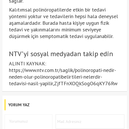
sağlar.
Kalıtımsal polinöropatilerde etkin bir tedavi
yöntemi yoktur ve tedavilerin hepsi hala deneysel
aşamalardadır. Burada hasta kişiye uygun fizik
tedavi ve yakınmalarını minimum seviyeye
düşürmek için semptomatik tedavi uygulanabilir.
NTV’yi sosyal medyadan takip edin
ALINTI KAYNAK:
https://www.ntv.com.tr/saglik/polinoropati-nedir-
neden-olur-polinoropatibelirtileri-nelerdir-
tedavisi-nasil-yapilir,ZjfTFnXOQkSogO6qKY76Rw
YORUM YAZ