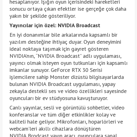
hesaplanıyor. Işığın oyun içerisindeki hareketleri
sonucu ortaya çıkan efektler ise gerçeğe çok daha
yakın bir şekilde gösteriliyor.
Yayıncılar için özel: NVIDIA Broadcast
En iyi donanımlar bile arkalarında kapsamlı bir
yazılım desteğine ihtiyaç duyar. Oyun deneyimini
ideal noktaya taşımak için gayret gösteren
NVIDIA’nın, “NVIDIA Broadcast” adlı uygulaması,
yayıncı olmak isteyen oyun tutkunları için kapsamlı
imkanlar sunuyor. GeForce RTX 30 Serisi
işlemcilere sahip Monster dizüstü bilgisayarlarda
bulunan NVIDIA Broadcast uygulaması, yapay
zekayla destekli ses ve video özellikleri sayesinde
oyuncuları bir ev stüdyosuna kavuşturuyor.
Canlı yayınlar, sesli ve görüntülü sohbetler, video
konferanslar ve tüm diğer etkinlikler kolay ve
kaliteli hale geliyor. Mikrofonları, hoparlörleri ve
webcam’leri akıllı cihazlara dönüştüren
NVIDIA Brodcast yayın aracı, oyunculara sanal