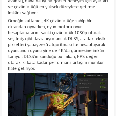
avantaj, daha da iyi bir görsel deneyim için ayarları
ve çözünürlüğü en yüksek düzeylere getirme
imkânı sağlıyor.
Örneğin kullanıcı, 4K çözünürlüğe sahip bir
ekrandan oynarken, oyun motoru oyun
hesaplamalarını sanki çözünürlük 1080p olarak
seçilmiş gibi davranıyor ancak DLSS, aradaki eksik
pikselleri yapay zekâ algoritması ile hesaplayarak
oyuncunun oyunu yine de 4K'da görmesine imkân
tanıyor. DLSS’ın sunduğu bu imkan, FPS değeri
olarak iki kata kadar performans artışını mümkün
hale getiriyor.